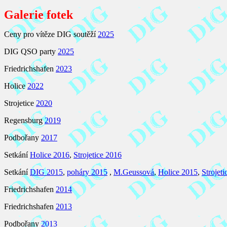
Galerie fotek
Ceny pro vítěze DIG soutěží
2025
DIG QSO party
2025
Friedrichshafen
2023
Holice
2022
Strojetice
2020
Regensburg
2019
Podbořany
2017
Setkání
Holice 2016
,
Strojetice 2016
Setkání
DIG 2015
,
poháry 2015
,
M.Geussová
,
Holice 2015
,
Strojet
Friedrichshafen
2014
Friedrichshafen
2013
Podbořany
2013