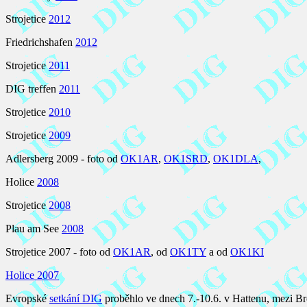
Strojetice
2012
Friedrichshafen
2012
Strojetice
2011
DIG treffen
2011
Strojetice
2010
Strojetice
2009
Adlersberg 2009 - foto od
OK1AR
,
OK1SRD
,
OK1DLA
,
Holice
2008
Strojetice
2008
Plau am See
2008
Strojetice 2007 - foto od
OK1AR
, od
OK1TY
a od
OK1KI
Holice 2007
Evropské
setkání DIG
proběhlo ve dnech 7.-10.6. v Hattenu, mezi 