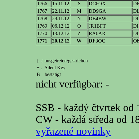
1766
15.11.12
S
DC6OX
D
1767
22.11.12
M
DD9GA
D
1768
29.11.12
N
DB4BW
D
1769
06.12.12
O
JR1BFT
D
1770
13.12.12
Z
RA6AR
D
1771
20.12.12
W
DF3OC
O
[...]
ausgetreten/gestrichen
+..
Silent Key
B
bestätigt
nicht verfügbar: -
SSB - každý čtvrtek o
CW - každá středa od 
vyřazené novinky