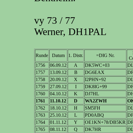
vy 73 / 77
Werner, DH1PAL
Runde
Datum
1. Distr.
=DIG Nr.
Co
1756
06.09.12
A
DK5WC+03
D
1757
13.09.12
B
DG6EAX
D
1758
20.09.12
X
I2PHN+92
D
1759
27.09.12
I
DK8IG+99
D
1760
04.10.12
K
DJ7HL
D
1761
11.10.12
D
WA2ZWH
O
1762
18.10.12
H
SM5FH
D
1763
25.10.12
L
PD0ABQ
D
1764
01.11.12
Y
OE1KN+78/DB5KR
D
1765
08.11.12
Q
DK7HR
D